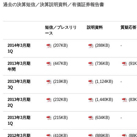
過去の決算短信／決算説明資料／有価証券報告書
短信／プレスリリ
説明資料
質疑応答
ース
2014年3月期
(207KB)
(288KB)
-
1Q
2013年3月期
(447KB)
(736KB)
(91K
年間
2013年3月期
(219KB)
(1,124KB)
-
3Q
2013年3月期
(232KB)
(1,440KB)
(83K
2Q
2013年3月期
(215KB)
(634KB)
-
1Q
2012年3月期
(410KB)
(889KB)
(88K