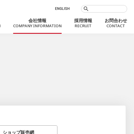
ENGLISH
会社情報
採用情報
お問合わせ
N
COMPANY INFORMATION
RECRUIT
CONTACT
お知らせ
Social Value
会社概要
銀行代理業
プロフィール
社会課題に向き合うMXモバイリング
役員
沿革
拠点案内
ショップ
販売網