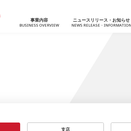
事業内容
ニュースリリース・お知らせ
BUSINESS OVERVIEW
NEWS RELEASE・INFORMATIO
ニュースリリース
トピック
For Business
サステナビリティ
法人向けソリューション
社会への価値提供
ネットワーク（Marubeni光）
支店