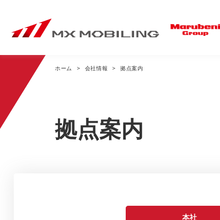
ホーム
会社情報
拠点案内
事業内容トップ
ニュースリリース・
会社情報トップ
お知らせトップ
拠点案内
Mobile Sales
経営方針
私たちのドコモショップ
企業理念
全国のドコモショップ
社長あいさつ
本社