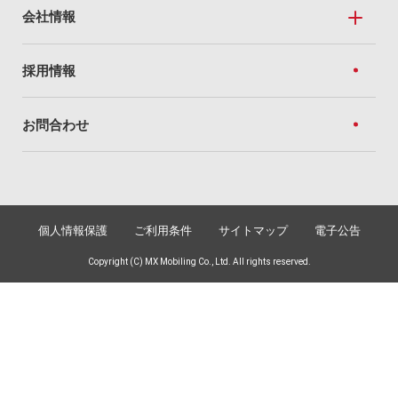
ニュースリリース・お知らせトップ
会社情報
私たちのドコモショップ
ニュースリリース
全国のドコモショップ
会社情報トップ
採用情報
トピック
For Business
経営方針
お知らせ
お問合わせ
法人向けソリューション
企業理念
ネットワーク（Marubeni光）
社長あいさつ
Social Value
サステナビリティ
個人情報保護
ご利用条件
サイトマップ
電子公告
銀行代理業
社会への価値提供
Copyright (C) MX Mobiling Co., Ltd. All rights reserved.
社会課題に向き合うMXモバイリング
会社概要
プロフィール
役員
沿革