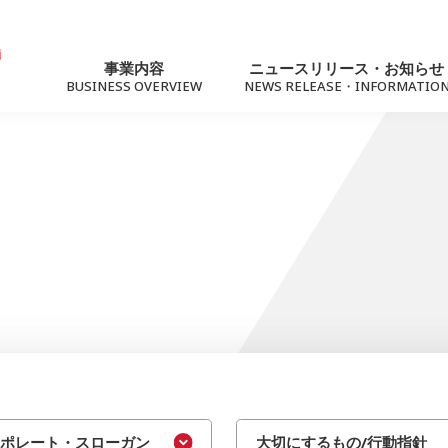
事業内容
ニュースリリース・お知らせ
BUSINESS OVERVIEW
NEWS RELEASE・INFORMATIO
ニュースリリース
トピック
For Business
サステナビリティ
法人向けソリューション
社会への価値提供
ネットワーク（Marubeni光）
ーポレート・スローガン
大切にするもの/行動指針