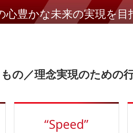
の心豊かな未来の
実現を目
るもの／
理念実現のための
“Speed”