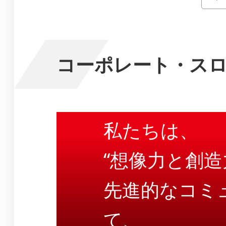
コーポレート・ス
私たちは、
“想像力と創造
先進的なコミ
て、