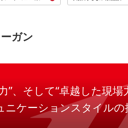
ローガン
力”、
そして“卓越した現場
ュニケーション
スタイルの