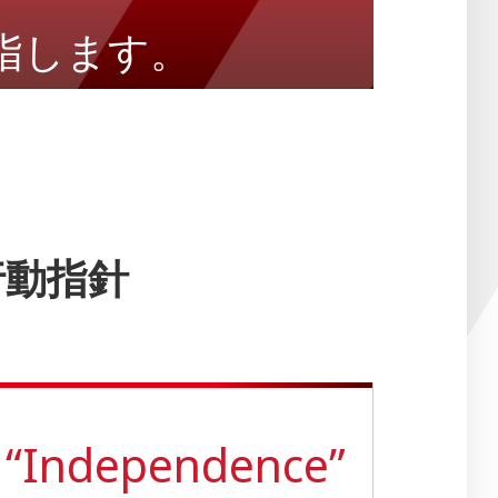
指します。
行動指針
“Independence”