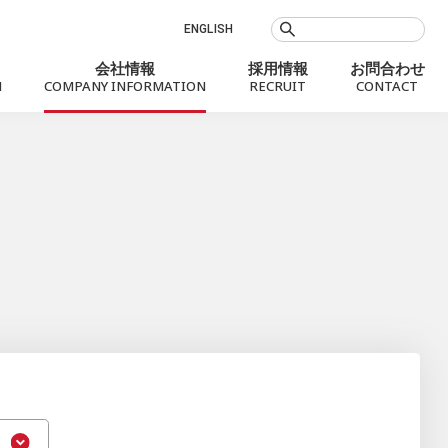
ENGLISH
会社情報
採用情報
お問合わせ
N
COMPANY INFORMATION
RECRUIT
CONTACT
お知らせ
Social Value
会社概要
銀行代理業
プロフィール
社会課題に向き合うMXモバイリング
役員
沿革
拠点案内