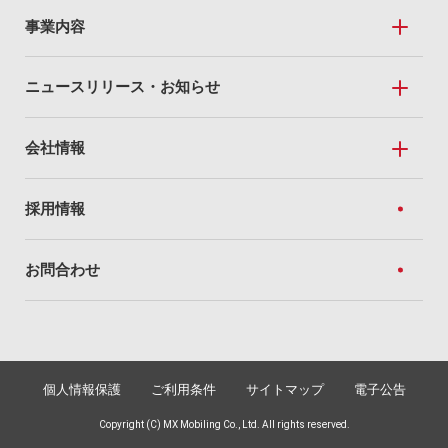
事業内容
事業内容トップ
ニュースリリース・お知らせ
Mobile Sales
ニュースリリース・お知らせトップ
会社情報
私たちのドコモショップ
ニュースリリース
全国のドコモショップ
会社情報トップ
採用情報
トピック
For Business
経営方針
お知らせ
お問合わせ
法人向けソリューション
企業理念
ネットワーク（Marubeni光）
社長あいさつ
Social Value
サステナビリティ
個人情報保護
ご利用条件
サイトマップ
電子公告
銀行代理業
社会への価値提供
Copyright (C) MX Mobiling Co., Ltd. All rights reserved.
社会課題に向き合うMXモバイリング
会社概要