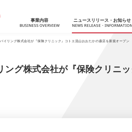
事業内容
ニュースリリース・お知らせ
BUSINESS OVERVIEW
NEWS RELEASE・INFORMATIO
モバイリング株式会社が『保険クリニック』コトエ流山おおたかの森店を新規オープン
ニュースリリース
トピック
リング株式会社が『保険クリニ
For Business
サステナビリティ
法人向けソリューション
社会への価値提供
ネットワーク（Marubeni光）