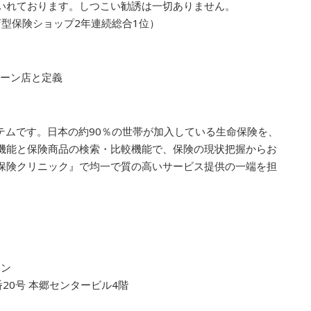
いれております。しつこい勧誘は一切ありません。
店型保険ショップ2年連続総合1位）
」
ェーン店と定義
ステムです。日本の約90％の世帯が加入している生命保険を、
機能と保険商品の検索・比較機能で、保険の現状把握からお
保険クリニック』で均一で質の高いサービス提供の一端を担
ョン
20号 本郷センタービル4階