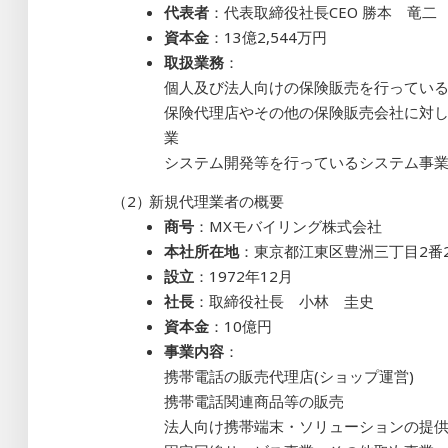
代表者
：代表取締役社長CEO 勝本 竜二
資本金
：13億2,544万円
取扱業務
：
個人及び法人向けの保険販売を行ってい
保険代理店やその他の保険販売会社に対
業
システム開発等を行っているシステム事
新規代理業者の概要
商号
：MXモバイリング株式会社
本社所在地
：東京都江東区豊洲三丁目2番2
設立
：1972年12月
社長
：取締役社長 小林 圭史
資本金
：10億円
事業内容
：
携帯電話の販売代理店(ショップ運営)
携帯電話関連商品等の販売
法人向け携帯端末・ソリューションの提