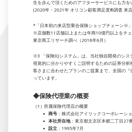
生を歩んで頂くためのアフターサービスにも力を
(2020年・2021年 オリコン顧客満足度
®
調査 来
*「日本初の来店型乗合保険ショップチェーン※
※店舗数11店舗以上または年商10億円以上をチ
東京商工リサーチ調べ（2018年6月）
※3 「保険IQシステム」は、当社独自開発のシ
視覚的に分かりやすくご説明するための証券分析
客さまに合わせたプランのご提案まで、全国の『
っています。
◆保険代理業の概要
所属保険代理店の概要
商号
：株式会社アイリックコーポレーシ
本社所在地
：東京都文京区本郷二丁目27番
設立
：1995年7月