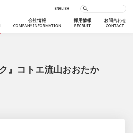
ENGLISH
会社情報
採用情報
お問合わせ
N
COMPANY INFORMATION
RECRUIT
CONTACT
お知らせ
ック』コトエ流山おおたか
Social Value
会社概要
銀行代理業
プロフィール
社会課題に向き合うMXモバイリング
役員
沿革
拠点案内