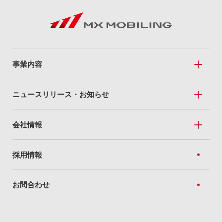
事業内容
事業内容トップ
ニュースリリース・お知らせ
Mobile Sales
ニュースリリース・お知らせトップ
会社情報
私たちのドコモショップ
ニュースリリース
全国のドコモショップ
会社情報トップ
採用情報
トピック
For Business
経営方針
お知らせ
お問合わせ
法人向けソリューション
企業理念
ネットワーク（Marubeni光）
社長あいさつ