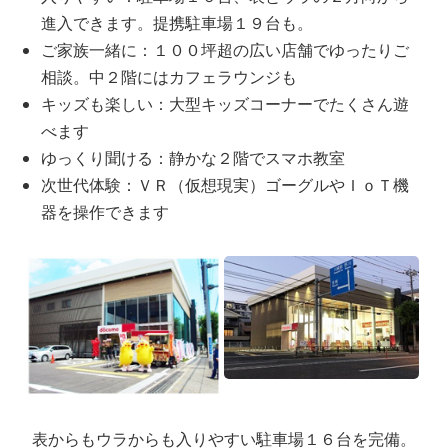
進入できます。提携駐車場１９台も。
ご家族一緒に：１００坪超の広い店舗でゆったりご
相談。中２階にはカフェラウンジも
キッズも楽しい：大型キッズコーナーでたくさん遊
べます
ゆっくり聞ける：静かな２階でスマホ教室
次世代体験：ＶＲ（仮想現実）ゴーグルやＩｏＴ機
器を操作できます
表からもウラからも入りやすい駐車場１６台を完備。