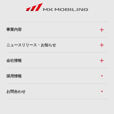
事業内容
事業内容トップ
ニュースリリース・お知らせ
Mobile Sales
ニュースリリース・お知らせトップ
会社情報
私たちのドコモショップ
ニュースリリース
全国のドコモショップ
会社情報トップ
採用情報
トピック
For Business
経営方針
お知らせ
お問合わせ
法人向けソリューション
企業理念
ネットワーク（Marubeni光）
社長あいさつ