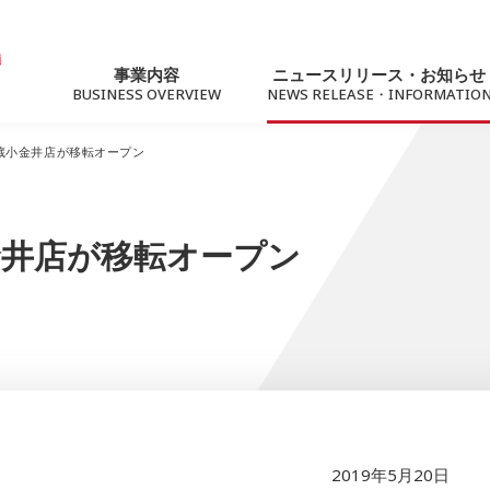
事業内容
ニュースリリース・お知らせ
BUSINESS OVERVIEW
NEWS RELEASE・INFORMATIO
蔵小金井店が移転オープン
ニュースリリース
トピック
金井店が移転オープン
For Business
サステナビリティ
法人向けソリューション
社会への価値提供
ネットワーク（Marubeni光）
2019年5月20日