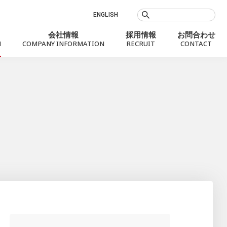
ENGLISH
会社情報
採用情報
お問合わせ
N
COMPANY INFORMATION
RECRUIT
CONTACT
お知らせ
Social Value
会社概要
銀行代理業
プロフィール
社会課題に向き合うMXモバイリング
役員
沿革
拠点案内