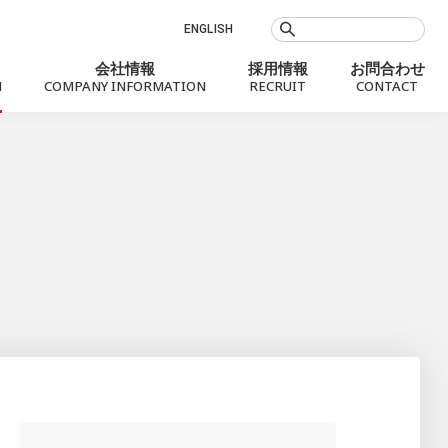
ENGLISH
会社情報
採用情報
お問合わせ
N
COMPANY INFORMATION
RECRUIT
CONTACT
お知らせ
Social Value
会社概要
銀行代理業
プロフィール
社会課題に向き合うMXモバイリング
役員
沿革
拠点案内