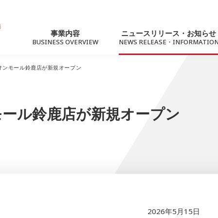
事業内容
ニュースリリース・お知らせ
BUSINESS OVERVIEW
NEWS RELEASE・INFORMATIO
オンモール鈴鹿店が新規オープン
ニュースリリース
トピック
モール鈴鹿店が新規オープン
For Business
サステナビリティ
法人向けソリューション
社会への価値提供
ネットワーク（Marubeni光）
2026年5月15日